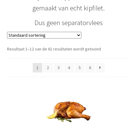
Subme
Dranken
gemaakt van echt kipfilet.
uitvou
Droge Kruidenierswaren
Dus geen separatorvlees
Frites
Resultaat 1–12 van de 61 resultaten wordt getoond
Koeling
1
2
3
4
5
6
Non-food
Salades
Stoverijen
Maaltijden Diepvries