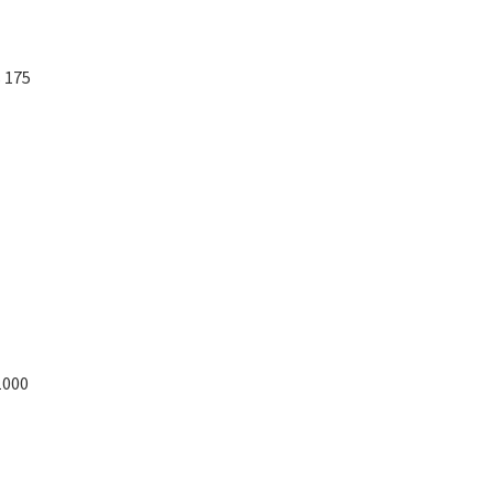
s 175
1000