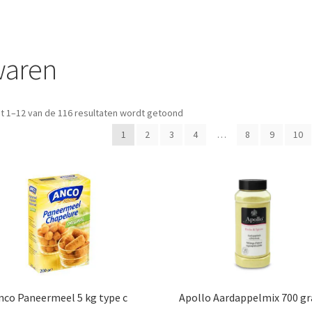
waren
t 1–12 van de 116 resultaten wordt getoond
1
2
3
4
…
8
9
10
nco Paneermeel 5 kg type c
Apollo Aardappelmix 700 g