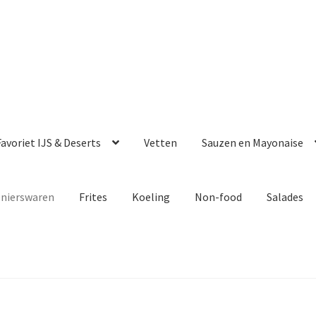
avoriet IJS & Deserts
Vetten
Sauzen en Mayonaise
enierswaren
Frites
Koeling
Non-food
Salades