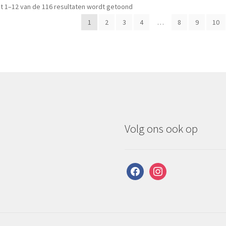
t 1–12 van de 116 resultaten wordt getoond
1
2
3
4
…
8
9
10
Volg ons ook op
facebook
instagram