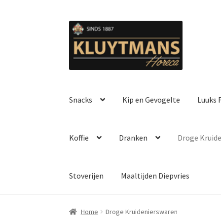
Ga
Ga
door
naar
naar
de
navigatie
inhoud
Snacks
Kip en Gevogelte
Luuks F
Koffie
Dranken
Droge Kruid
Stoverijen
Maaltijden Diepvries
Home
Droge Kruidenierswaren