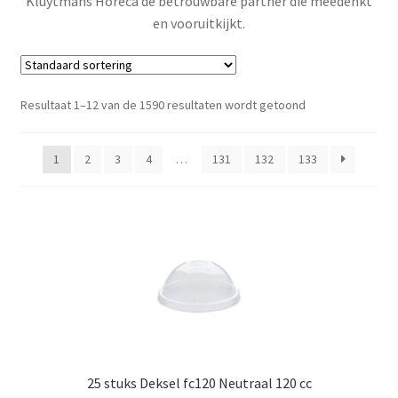
Kluytmans Horeca de betrouwbare partner die meedenkt
en vooruitkijkt.
Resultaat 1–12 van de 1590 resultaten wordt getoond
1
2
3
4
…
131
132
133
25 stuks Deksel fc120 Neutraal 120 cc