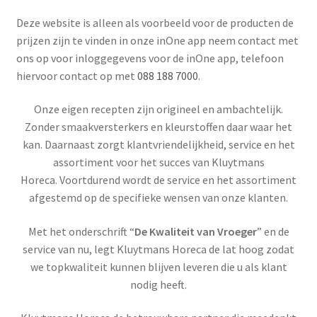
Subme
Dranken
Deze website is alleen als voorbeeld voor de producten de
uitvou
prijzen zijn te vinden in onze inOne app neem contact met
Droge Kruidenierswaren
ons op voor inloggegevens voor de inOne app, telefoon
hiervoor contact op met
088 188 7000
.
Frites
Onze eigen recepten zijn origineel en ambachtelijk.
Koeling
Zonder smaakversterkers en kleurstoffen daar waar het
kan. Daarnaast zorgt klantvriendelijkheid, service en het
Non-food
assortiment voor het succes van Kluytmans
Horeca. Voortdurend wordt de service en het assortiment
Salades
afgestemd op de specifieke wensen van onze klanten.
Met het onderschrift “
De Kwaliteit van Vroeger
” en de
Stoverijen
service van nu, legt Kluytmans Horeca de lat hoog zodat
we topkwaliteit kunnen blijven leveren die u als klant
Maaltijden Diepvries
nodig heeft.