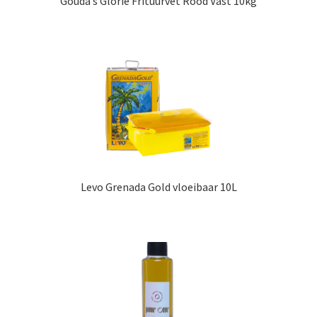
Gouda’s Glorie Frituurvet Rood Vast 10kg
Levo Grenada Gold vloeibaar 10L