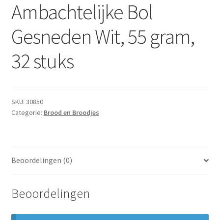
Ambachtelijke Bol
Subme
Dranken
uitvou
Gesneden Wit, 55 gram,
Droge Kruidenierswaren
32 stuks
Frites
Koeling
SKU:
30850
Non-food
Categorie:
Brood en Broodjes
Salades
Beoordelingen (0)
Stoverijen
Maaltijden Diepvries
Beoordelingen