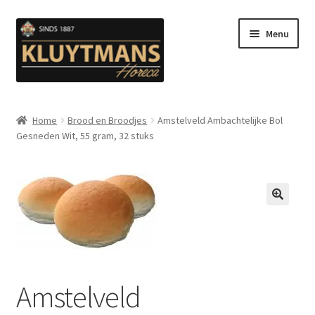
Ga
Ga
Menu
door
naar
naar
de
navigatie
inhoud
Subme
Snacks
uitvou
Home
Brood en Broodjes
Amstelveld Ambachtelijke Bol
Gesneden Wit, 55 gram, 32 stuks
Kip en Gevogelte
Subme
Luuks Favoriet IJS & Deserts
uitvou
Vetten
🔍
Subme
Sauzen en Mayonaise
uitvou
Subme
Amstelveld
Koffie
uitvou