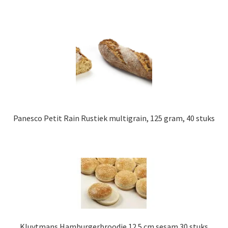
Panesco Petit Rain Rustiek multigrain, 125 gram, 40 stuks
Kluytmans Hamburgerbroodje 12.5 cm sesam 30 stuks