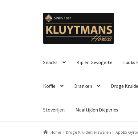
Ga
Ga
door
naar
naar
de
navigatie
inhoud
Snacks
Kip en Gevogelte
Luuks F
Koffie
Dranken
Droge Kruid
Stoverijen
Maaltijden Diepvries
Home
Droge Kruidenierswaren
Apollo Gyro