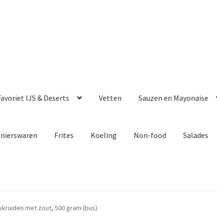
avoriet IJS & Deserts
Vetten
Sauzen en Mayonaise
enierswaren
Frites
Koeling
Non-food
Salades
skruiden met zout, 500 gram (bus)