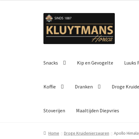
Ga
Ga
door
naar
naar
de
navigatie
inhoud
Snacks
Kip en Gevogelte
Luuks F
Koffie
Dranken
Droge Kruid
Stoverijen
Maaltijden Diepvries
Home
Droge Kruidenierswaren
Apollo Himala