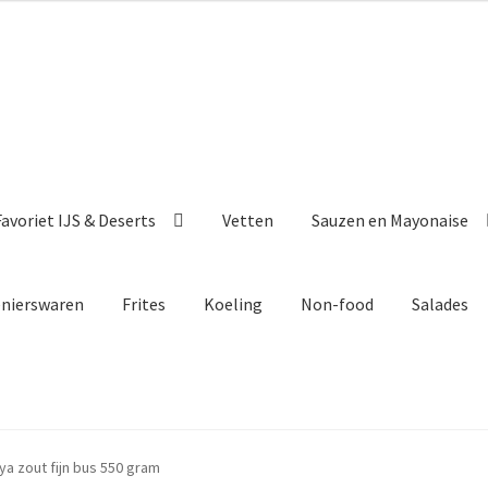
avoriet IJS & Deserts
Vetten
Sauzen en Mayonaise
enierswaren
Frites
Koeling
Non-food
Salades
ya zout fijn bus 550 gram