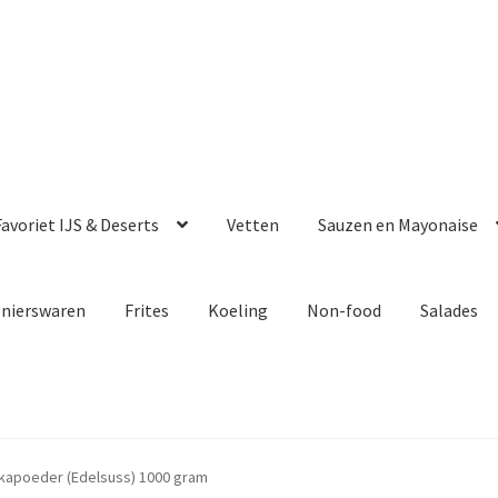
avoriet IJS & Deserts
Vetten
Sauzen en Mayonaise
enierswaren
Frites
Koeling
Non-food
Salades
ikapoeder (Edelsuss) 1000 gram