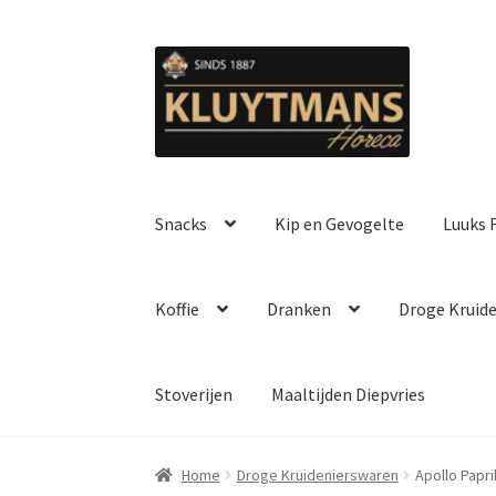
Ga
Ga
door
naar
naar
de
navigatie
inhoud
Snacks
Kip en Gevogelte
Luuks F
Koffie
Dranken
Droge Kruid
Stoverijen
Maaltijden Diepvries
Home
Droge Kruidenierswaren
Apollo Papr