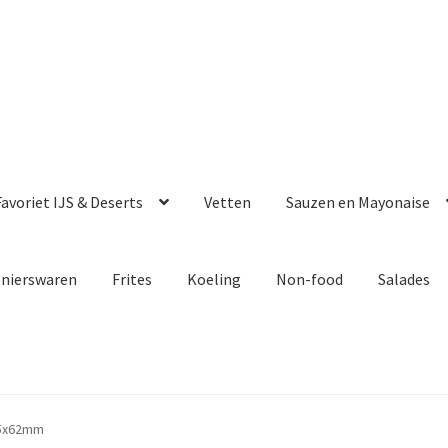
avoriet IJS & Deserts
Vetten
Sauzen en Mayonaise
enierswaren
Frites
Koeling
Non-food
Salades
75x62mm