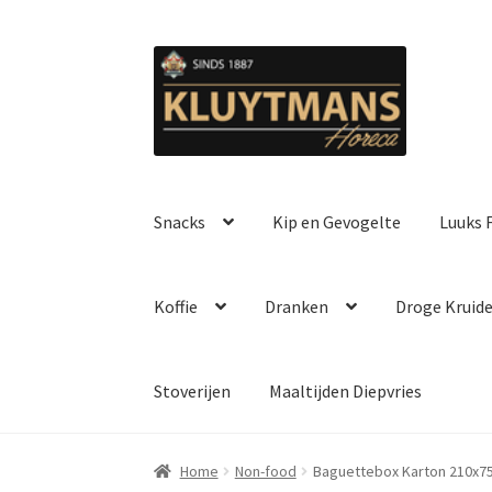
Ga
Ga
door
naar
naar
de
navigatie
inhoud
Snacks
Kip en Gevogelte
Luuks F
Koffie
Dranken
Droge Kruid
Stoverijen
Maaltijden Diepvries
Home
Non-food
Baguettebox Karton 210x