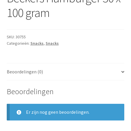
Subme
Dranken
100 gram
uitvou
Droge Kruidenierswaren
Frites
SKU:
30755
Categorieën:
Snacks
,
Snacks
Koeling
Non-food
Beoordelingen (0)
Salades
Beoordelingen
Stoverijen
Er zijn nog geen beoordelingen.
Maaltijden Diepvries