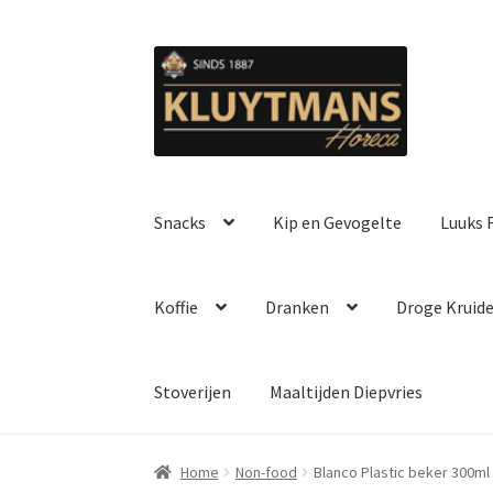
Ga
Ga
door
naar
naar
de
navigatie
inhoud
Snacks
Kip en Gevogelte
Luuks F
Koffie
Dranken
Droge Kruid
Stoverijen
Maaltijden Diepvries
Home
Non-food
Blanco Plastic beker 300ml