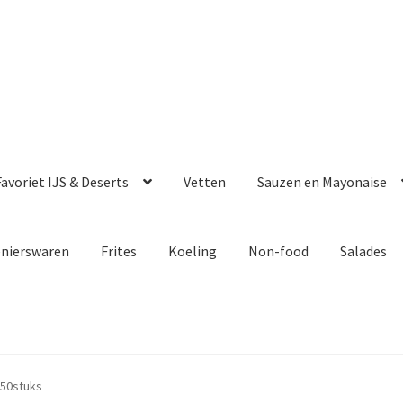
avoriet IJS & Deserts
Vetten
Sauzen en Mayonaise
enierswaren
Frites
Koeling
Non-food
Salades
 50stuks