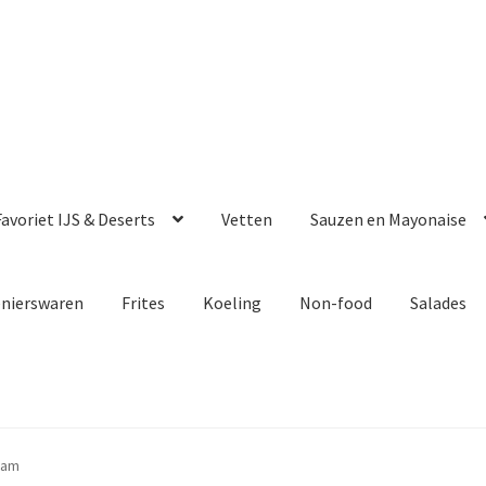
avoriet IJS & Deserts
Vetten
Sauzen en Mayonaise
enierswaren
Frites
Koeling
Non-food
Salades
ram