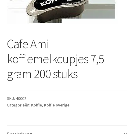
Subme
Dranken
uitvou
Droge Kruidenierswaren
Frites
Cafe Ami
Koeling
koffiemelkcupjes 7,5
Non-food
gram 200 stuks
Salades
SKU:
40002
Stoverijen
Categorieën:
Koffie
,
Koffie overige
Maaltijden Diepvries