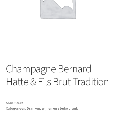
Subme
Dranken
uitvou
Droge Kruidenierswaren
Frites
Koeling
Non-food
Champagne Bernard
Salades
Hatte & Fils Brut Tradition
Stoverijen
Maaltijden Diepvries
SKU:
30939
Categorieën:
Dranken
,
wijnen en sterke drank