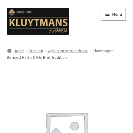
Ga
Ga
Menu
door
naar
naar
de
navigatie
inhoud
Subme
Snacks
uitvou
Home
Dranken
wijnen en sterke drank
Champagne
Bernard Hatte & Fils Brut Tradition
Kip en Gevogelte
Subme
Luuks Favoriet IJS & Deserts
uitvou
Vetten
Subme
Sauzen en Mayonaise
uitvou
Subme
Koffie
uitvou