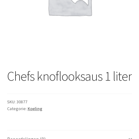
Subme
Dranken
uitvou
Droge Kruidenierswaren
Frites
Koeling
Non-food
Chefs knoflooksaus 1 liter
Salades
SKU:
30877
Stoverijen
Categorie:
Koeling
Maaltijden Diepvries