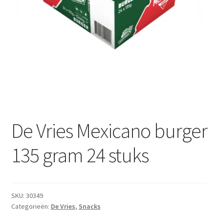
Subme
Dranken
uitvou
Droge Kruidenierswaren
Frites
Koeling
Non-food
De Vries Mexicano burger
Salades
135 gram 24 stuks
Stoverijen
Maaltijden Diepvries
SKU:
30349
Categorieën:
De Vries
,
Snacks