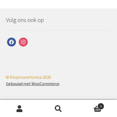
Volg ons ook op
facebook
instagram
© Kluytmanshoreca 2026
Gebouwd met WooCommerce
.
0
Zoeken
Zoeken
PHP Code Snippets
Powered By :
XYZScripts.com