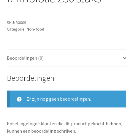
Subme
Dranken
uitvou
Droge Kruidenierswaren
SKU:
30009
Categorie:
Non-food
Frites
Koeling
Beoordelingen (0)
Non-food
Beoordelingen
Salades
Stoverijen
Er zijn nog geen beoordelingen.
Maaltijden Diepvries
Enkel ingelogde klanten die dit product gekocht hebben,
kunnen een beoordeling schrijven.