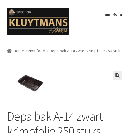
Ga
Ga
Menu
door
naar
naar
de
navigatie
inhoud
Subme
Snacks
uitvou
Home
Non-food
Depa bak A-14 zwart krimpfolie 250 stuks
Kip en Gevogelte
Subme
Luuks Favoriet IJS & Deserts
uitvou
🔍
Vetten
Subme
Sauzen en Mayonaise
Depa bak A-14 zwart
uitvou
Subme
Koffie
krimpfolie 250 stuks
uitvou