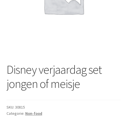
Subme
Dranken
uitvou
Droge Kruidenierswaren
Frites
Koeling
Non-food
Disney verjaardag set
Salades
jongen of meisje
Stoverijen
SKU:
30815
Maaltijden Diepvries
Categorie:
Non-food