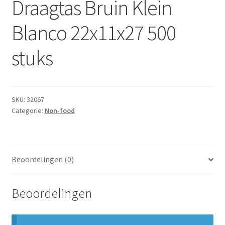
Draagtas Bruin Klein
Subme
Dranken
uitvou
Blanco 22x11x27 500
Droge Kruidenierswaren
stuks
Frites
Koeling
SKU:
32067
Categorie:
Non-food
Non-food
Salades
Beoordelingen (0)
Stoverijen
Beoordelingen
Maaltijden Diepvries