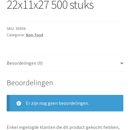
22x11x27 500 stuks
Subme
Dranken
uitvou
Droge Kruidenierswaren
SKU:
30356
Frites
Categorie:
Non-food
Koeling
Beoordelingen (0)
Non-food
Salades
Beoordelingen
Stoverijen
Er zijn nog geen beoordelingen.
Maaltijden Diepvries
Enkel ingelogde klanten die dit product gekocht hebben,