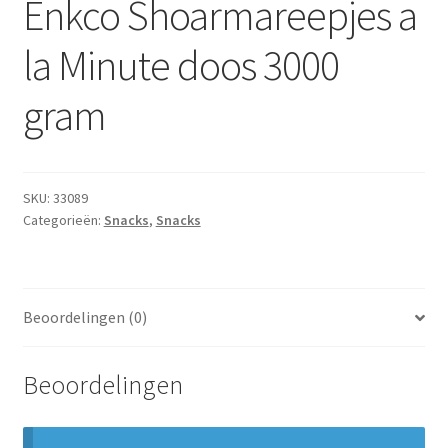
Enkco Shoarmareepjes a
Subme
Dranken
uitvou
la Minute doos 3000
Droge Kruidenierswaren
gram
Frites
Koeling
SKU:
33089
Categorieën:
Snacks
,
Snacks
Non-food
Salades
Beoordelingen (0)
Stoverijen
Beoordelingen
Maaltijden Diepvries