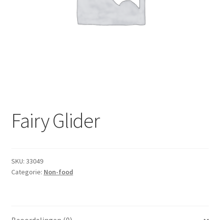
Subme
Dranken
uitvou
Droge Kruidenierswaren
Frites
Koeling
Non-food
Fairy Glider
Salades
SKU:
33049
Stoverijen
Categorie:
Non-food
Maaltijden Diepvries