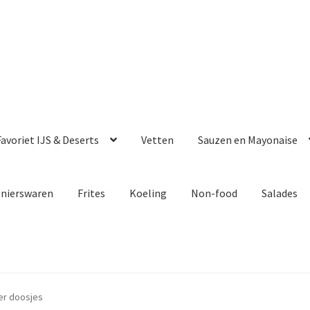
avoriet IJS & Deserts
Vetten
Sauzen en Mayonaise
enierswaren
Frites
Koeling
Non-food
Salades
er doosjes