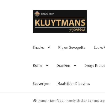
Ga
Ga
door
naar
naar
de
navigatie
inhoud
Snacks
Kip en Gevogelte
Luuks F
Koffie
Dranken
Droge Kruid
Stoverijen
Maaltijden Diepvries
Home
Non-food
Family chicken 31 hamburg