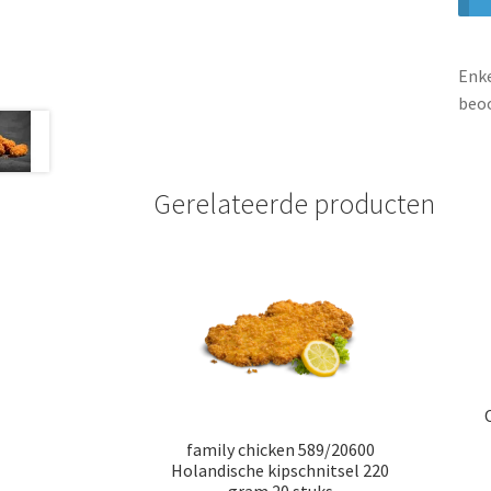
Enke
beoo
Gerelateerde producten
family chicken 589/20600
Holandische kipschnitsel 220
gram 20 stuks