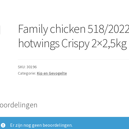
Family chicken 518/202
hotwings Crispy 2×2,5kg
SKU:
30196
Categorie:
Kip en Gevogelte
oordelingen
Er zijn nog geen beoordelingen.