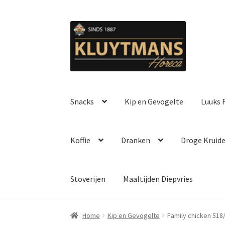
Ga
Ga
door
naar
naar
de
navigatie
inhoud
Snacks
Kip en Gevogelte
Luuks F
Koffie
Dranken
Droge Kruid
Stoverijen
Maaltijden Diepvries
Home
Kip en Gevogelte
Family chicken 518