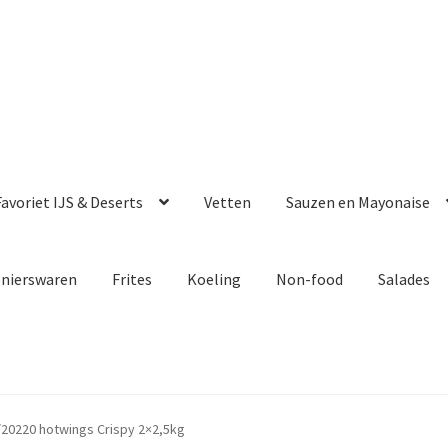
avoriet IJS & Deserts
Vetten
Sauzen en Mayonaise
enierswaren
Frites
Koeling
Non-food
Salades
/20220 hotwings Crispy 2×2,5kg