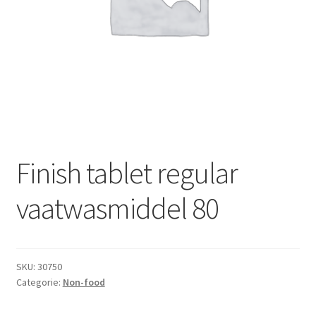
Subme
Dranken
uitvou
Droge Kruidenierswaren
Frites
Koeling
Non-food
Finish tablet regular
Salades
vaatwasmiddel 80
Stoverijen
SKU:
30750
Maaltijden Diepvries
Categorie:
Non-food