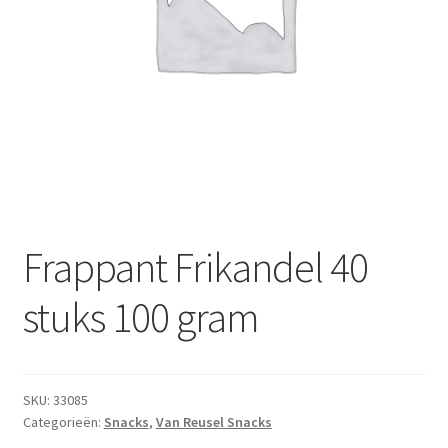
Subme
Dranken
uitvou
Droge Kruidenierswaren
Frites
Koeling
Non-food
Frappant Frikandel 40
Salades
stuks 100 gram
Stoverijen
Maaltijden Diepvries
SKU:
33085
Categorieën:
Snacks
,
Van Reusel Snacks