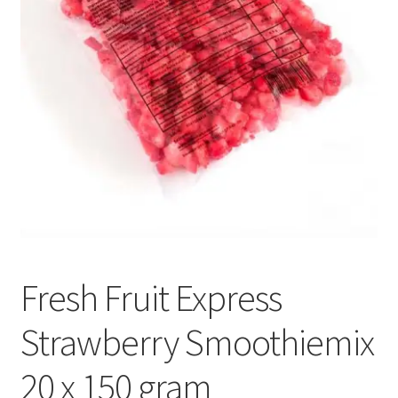
Subme
Dranken
uitvou
Droge Kruidenierswaren
Frites
Koeling
Non-food
Salades
Fresh Fruit Express
Stoverijen
Strawberry Smoothiemix
Maaltijden Diepvries
20 x 150 gram