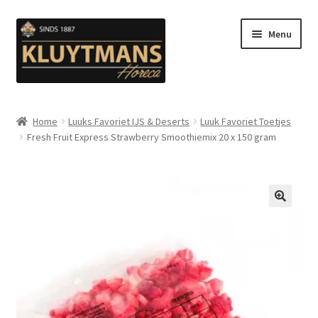
Ga
Ga
Menu
door
naar
naar
de
navigatie
inhoud
Subme
Snacks
uitvou
Home
Luuks Favoriet IJS & Deserts
Luuk Favoriet Toetjes
Fresh Fruit Express Strawberry Smoothiemix 20 x 150 gram
Kip en Gevogelte
Subme
Luuks Favoriet IJS & Deserts
uitvou
Vetten
🔍
Subme
Sauzen en Mayonaise
uitvou
Subme
Koffie
uitvou