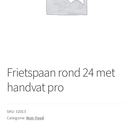
Subme
Dranken
uitvou
Droge Kruidenierswaren
Frites
Koeling
Non-food
Frietspaan rond 24 met
Salades
handvat pro
Stoverijen
SKU:
32013
Maaltijden Diepvries
Categorie:
Non-food