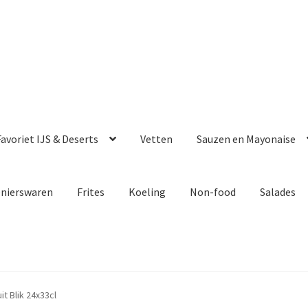
avoriet IJS & Deserts
Vetten
Sauzen en Mayonaise
enierswaren
Frites
Koeling
Non-food
Salades
it Blik 24x33cl