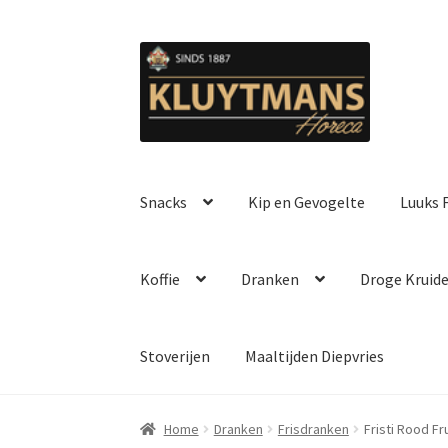
Ga
Ga
door
naar
naar
de
navigatie
inhoud
Snacks
Kip en Gevogelte
Luuks F
Koffie
Dranken
Droge Kruid
Stoverijen
Maaltijden Diepvries
Home
Dranken
Frisdranken
Fristi Rood Fru