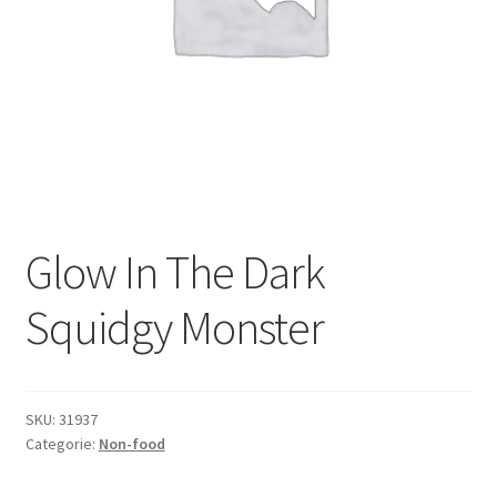
Subme
Dranken
uitvou
Droge Kruidenierswaren
Frites
Koeling
Non-food
Glow In The Dark
Salades
Squidgy Monster
Stoverijen
SKU:
31937
Maaltijden Diepvries
Categorie:
Non-food