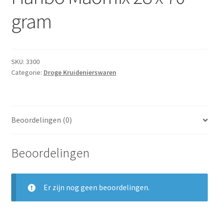
Subme
Dranken
gram
uitvou
Droge Kruidenierswaren
Frites
SKU:
3300
Categorie:
Droge Kruidenierswaren
Koeling
Non-food
Beoordelingen (0)
Salades
Beoordelingen
Stoverijen
Er zijn nog geen beoordelingen.
Maaltijden Diepvries