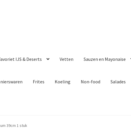
avoriet IJS & Deserts
Vetten
Sauzen en Mayonaise
enierswaren
Frites
Koeling
Non-food
Salades
nium 39cm 1 stuk