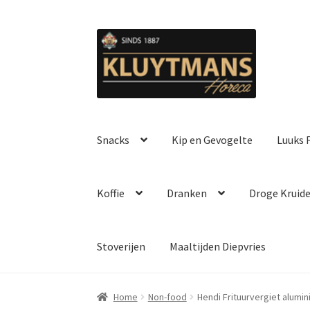
Ga
Ga
door
naar
naar
de
navigatie
inhoud
Snacks
Kip en Gevogelte
Luuks F
Koffie
Dranken
Droge Kruid
Stoverijen
Maaltijden Diepvries
Home
Non-food
Hendi Frituurvergiet alumi