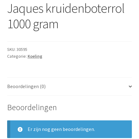
Subme
Jaques kruidenboterrol
Dranken
uitvou
1000 gram
Droge Kruidenierswaren
Frites
SKU:
30595
Koeling
Categorie:
Koeling
Non-food
Salades
Beoordelingen (0)
Stoverijen
Beoordelingen
Maaltijden Diepvries
Er zijn nog geen beoordelingen.