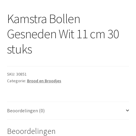
Subme
Dranken
uitvou
Kamstra Bollen
Droge Kruidenierswaren
Gesneden Wit 11 cm 30
Frites
stuks
Koeling
Non-food
SKU:
30851
Categorie:
Brood en Broodjes
Salades
Stoverijen
Beoordelingen (0)
Maaltijden Diepvries
Beoordelingen