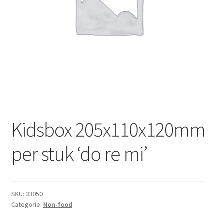
Subme
Dranken
uitvou
Droge Kruidenierswaren
Frites
Koeling
Non-food
Kidsbox 205x110x120mm
Salades
per stuk ‘do re mi’
Stoverijen
Maaltijden Diepvries
SKU:
33050
Categorie:
Non-food