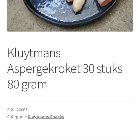
Subme
Dranken
uitvou
Droge Kruidenierswaren
Frites
Kluytmans
Koeling
Aspergekroket 30 stuks
Non-food
80 gram
Salades
Stoverijen
SKU:
20005
Categorie:
Kluytmans Snacks
Maaltijden Diepvries