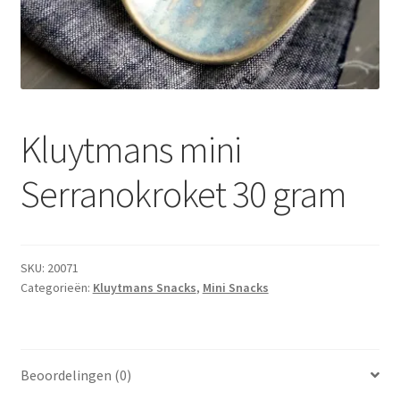
Subme
Dranken
uitvou
Droge Kruidenierswaren
Frites
Kluytmans mini
Koeling
Serranokroket 30 gram
Non-food
Salades
SKU:
20071
Categorieën:
Kluytmans Snacks
,
Mini Snacks
Stoverijen
Maaltijden Diepvries
Beoordelingen (0)