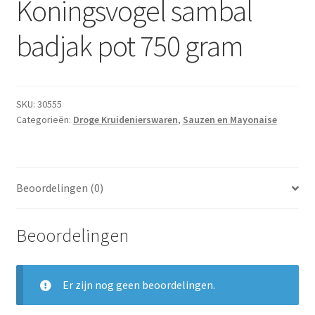
Koningsvogel sambal
Subme
Dranken
uitvou
badjak pot 750 gram
Droge Kruidenierswaren
Frites
SKU:
30555
Categorieën:
Droge Kruidenierswaren
,
Sauzen en Mayonaise
Koeling
Non-food
Beoordelingen (0)
Salades
Beoordelingen
Stoverijen
Maaltijden Diepvries
Er zijn nog geen beoordelingen.