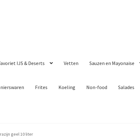
avoriet IJS & Deserts
Vetten
Sauzen en Mayonaise
enierswaren
Frites
Koeling
Non-food
Salades
azijn geel 10 liter