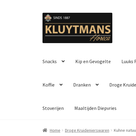
Ga
Ga
door
naar
naar
de
navigatie
inhoud
Snacks
Kip en Gevogelte
Luuks F
Koffie
Dranken
Droge Kruid
Stoverijen
Maaltijden Diepvries
Home
Droge Kruidenierswaren
Kuhne natuur