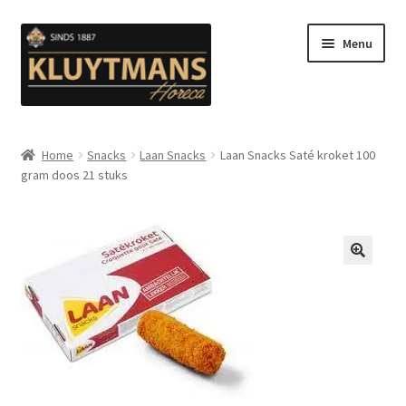
Ga
Ga
Menu
door
naar
naar
de
navigatie
inhoud
Subme
Snacks
uitvou
Home
Snacks
Laan Snacks
Laan Snacks Saté kroket 100
gram doos 21 stuks
Kip en Gevogelte
Subme
Luuks Favoriet IJS & Deserts
uitvou
Vetten
🔍
Subme
Sauzen en Mayonaise
uitvou
Subme
Koffie
uitvou