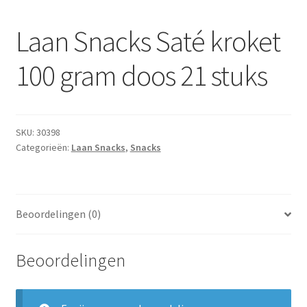
Subme
Dranken
uitvou
Laan Snacks Saté kroket
Droge Kruidenierswaren
100 gram doos 21 stuks
Frites
Koeling
SKU:
30398
Categorieën:
Laan Snacks
,
Snacks
Non-food
Salades
Beoordelingen (0)
Stoverijen
Beoordelingen
Maaltijden Diepvries