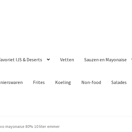
avoriet IJS & Deserts
Vetten
Sauzen en Mayonaise
enierswaren
Frites
Koeling
Non-food
Salades
evo mayonaise 80% 10 liter emmer