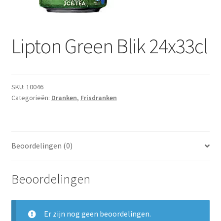
Subme
Dranken
uitvou
Droge Kruidenierswaren
Lipton Green Blik 24x33cl
Frites
Koeling
SKU:
10046
Categorieën:
Dranken
,
Frisdranken
Non-food
Salades
Beoordelingen (0)
Stoverijen
Beoordelingen
Maaltijden Diepvries
Er zijn nog geen beoordelingen.