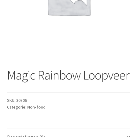
Subme
Dranken
uitvou
Droge Kruidenierswaren
Frites
Koeling
Non-food
Magic Rainbow Loopveer
Salades
SKU:
30806
Stoverijen
Categorie:
Non-food
Maaltijden Diepvries