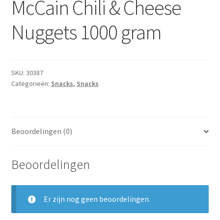
McCain Chili & Cheese
Subme
Dranken
uitvou
Nuggets 1000 gram
Droge Kruidenierswaren
Frites
SKU:
30387
Categorieën:
Snacks
,
Snacks
Koeling
Non-food
Beoordelingen (0)
Salades
Beoordelingen
Stoverijen
Maaltijden Diepvries
Er zijn nog geen beoordelingen.