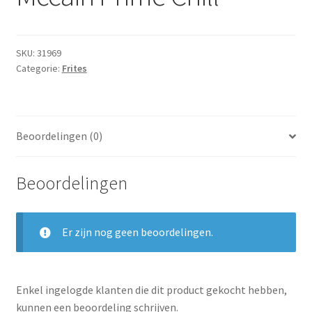
Subme
Dranken
uitvou
Droge Kruidenierswaren
SKU:
31969
Categorie:
Frites
Frites
Koeling
Beoordelingen (0)
Non-food
Beoordelingen
Salades
Stoverijen
Er zijn nog geen beoordelingen.
Maaltijden Diepvries
Enkel ingelogde klanten die dit product gekocht hebben,
kunnen een beoordeling schrijven.