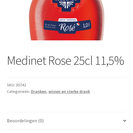
Subme
Dranken
uitvou
Droge Kruidenierswaren
Frites
Koeling
Medinet Rose 25cl 11,5%
Non-food
Salades
SKU:
30742
Categorieën:
Dranken
,
wijnen en sterke drank
Stoverijen
Maaltijden Diepvries
Beoordelingen (0)