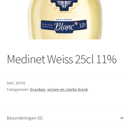
Subme
Dranken
uitvou
Droge Kruidenierswaren
Frites
Koeling
Medinet Weiss 25cl 11%
Non-food
Salades
SKU:
30741
Categorieën:
Dranken
,
wijnen en sterke drank
Stoverijen
Maaltijden Diepvries
Beoordelingen (0)