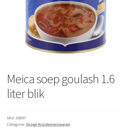
Subme
Dranken
uitvou
Droge Kruidenierswaren
Frites
Koeling
Non-food
Meica soep goulash 1.6
Salades
liter blik
Stoverijen
Maaltijden Diepvries
SKU:
30897
Categorie:
Droge Kruidenierswaren