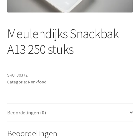
Subme
Dranken
uitvou
Droge Kruidenierswaren
Meulendijks Snackbak
Frites
A13 250 stuks
Koeling
Non-food
SKU:
30372
Categorie:
Non-food
Salades
Stoverijen
Beoordelingen (0)
Maaltijden Diepvries
Beoordelingen