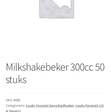
Subme
Dranken
uitvou
Droge Kruidenierswaren
Frites
Koeling
Non-food
Milkshakebeker 300cc 50
Salades
stuks
Stoverijen
Maaltijden Diepvries
SKU:
6068
Categorieën:
Luuks favoriet benodigdheden
,
Luuks Favoriet IJS
& Deserts